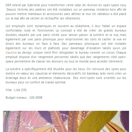
Défi relevé par Gabrielle pour transformer cette salle de réunion en open space cosy.
Depuis l’entrée, des patères ont été installées sur un panneau imitation bois afin de
pouvoir mettre manteaux et accessoires sans abîmer le mur. Un radiateur a été placé
sur le bas afin de sécher et réchauffer les vêtements.
Les employés sont dynamiques et souvent au téléphone, il leur fallait un espace
confortable, isolé et fonctionnel. Le concept a été de créer de grands bureaux
doubles, séparés par une paroi vitrée pour laisser passer la lumière et la vue, mais
également par une paroi phonique pour emprisonner les sons et cacher la vue en
direct des bureaux en face à face. Des panneaux phoniques ont été installés
également sur les murs et plafonds pour davantage d’isolation tandis qu’un joli
claustra
au design unique vient finir d’englober le bureau comme un cocon. Chaque
employé dispose d’un rangement personnel tandis que des rangements côté open-
space permettent de classer les dossiers où tout le monde peut accéder librement.
La lumière a spécifiquement été étudiée pour les lieux. On retrouve des spots pour
mettre en valeur les claustras et éléments décoratifs. Un bandeau leds vient créer un
éclairage doux et une ambiance chaleureuse. Des mini-spots sont orientés sur les
bureaux pour un confort de travail optimal.
Ville : Lille (59)
Budget travaux : 100 000€